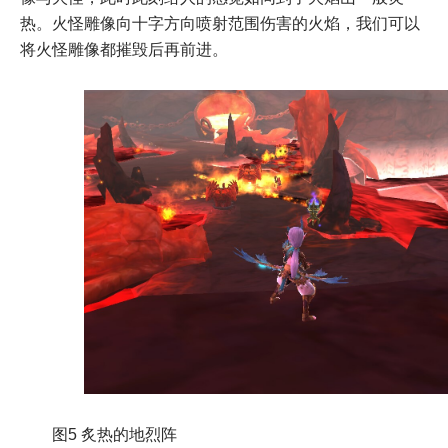
热。火怪雕像向十字方向喷射范围伤害的火焰，我们可以
将火怪雕像都摧毁后再前进。
图5 炙热的地烈阵