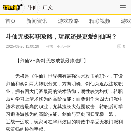
斗仙
正文
首页
新闻资讯
游戏攻略
精彩视频
游
斗仙无极转职攻略，玩家还是更爱剑仙吗？
作者：小风一吹
2025-08-26 11:00:29
0
【剑仙VS奕剑 无极成就最帅法师】
无极是《斗仙》世界拥有最强法术攻击的职业，下设
剑仙和奕剑两大转职分支，方向明确。剑仙为近战法攻职
业，拥有四大门派最高的法术防御，属性较为均衡，转职
后可学习上清术修为的高阶技能；而奕剑作为四大门派中
法术攻击最高的职业，尤其擅长大范围攻击，转职后可学
习逍遥游修为的高阶技能。剑仙与奕剑同归无极一派，一
近战一远攻，玩家可在华丽炫目的特效中享受无极门派利
落流畅的操作手感。