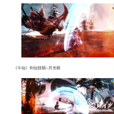
《斗仙》剑仙技能--月光斩