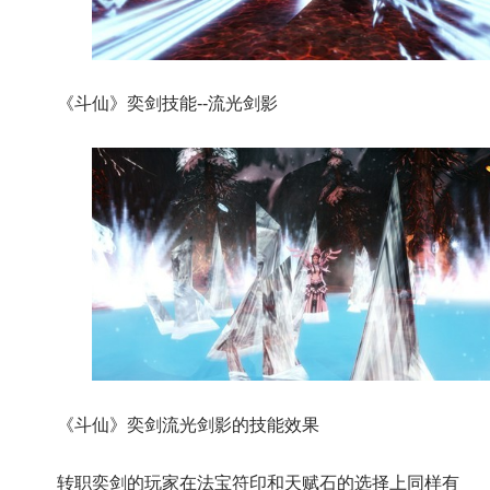
《斗仙》奕剑技能--流光剑影
《斗仙》奕剑流光剑影的技能效果
转职奕剑的玩家在法宝符印和天赋石的选择上同样有