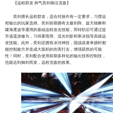
【远程群攻 帅气奕剑御法克敌】
奕剑擅长远程群攻，适合对操作有一定要求，习惯远
程输出的玩家选择。奕剑前期拥有太极剑阵、旋天独舞和
啸海逐波等通用的基础远程攻击技能，而转职后可通过提
升逍遥游修为，习得雾雨弹、流光剑影和寒冰指等高级远
攻技能。此外，奕剑还拥有冰河神技，团战或者单挑时都
能控制敌方并造成大面积的伤害打击，增强获胜的可能
性！同时，奕剑配合使用前期多样化的输出技和控制技，
也能达到御剑而发，远程克敌的效果。