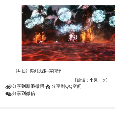
《斗仙》奕剑技能--雾雨弹
【编辑：小风一吹】
t
z
分享到新浪微博
分享到QQ空间
w
分享到微信