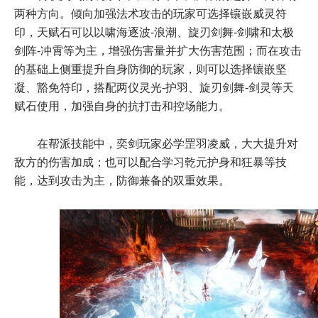
两种方向。倾向加强法术攻击的玩家可选择镶嵌威灵符
印，天赋石可以以啸海逐波-浪潮、旋刃剑舞-剑啸和太极
剑阵-冲霄等为主，增强伤害量并扩大伤害范围；而在攻击
的基础上侧重提升自身防御的玩家，则可以选择镶嵌坚
凝、豁免符印，搭配两仪灵光-护羽、旋刃剑舞-剑灵等天
赋石使用，加强自身的抗打击和控场能力。
在帮派技能中，奕剑玩家必学罡羽凌威，大大提升对
敌方的伤害加成；也可以配合学习乾元护身和狂暴等技
能，达到攻击为主，防御兼备的双重效果。