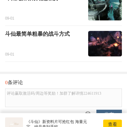
09-01
斗仙最简单粗暴的战斗方式
09-01
0
条评论
评论赢取激活码/周边等奖励！加群了解详情224611913
发布
《斗仙》新资料片可抢红包 海量元
查看
宝、碎晶拿到手软