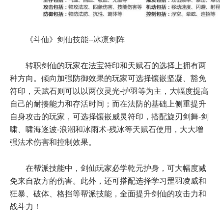
《斗仙》剑仙技能--冰凛剑阵
转职剑仙的玩家在法宝符印和天赋石的选择上拥有两
种方向。倾向加强防御效果的玩家可选择镶嵌坚凝、豁免
符印，天赋石则可以以两仪灵光-护羽等为主，大幅度提高
自己的耐揍能力和存活时间；而在法防的基础上侧重提升
自身攻击的玩家，可选择镶嵌威灵符印，搭配旋刃剑舞-剑
啸、啸海逐波-浪潮和冰雨术-残冰等天赋石使用，大大增
强法术伤害和控制效果。
在帮派技能中，剑仙玩家必学乾元护身，可大幅度减
免来自敌方的伤害。此外，还可搭配选择学习罡羽凌威和
狂暴、破体、格挡等帮派技能，全面提升剑仙的攻击力和
战斗力！