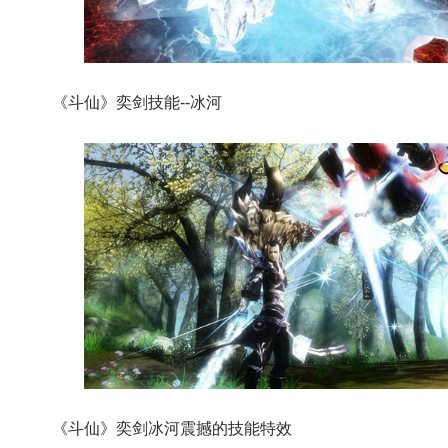
《斗仙》奕剑技能--冰河
《斗仙》奕剑冰河震撼的技能特效