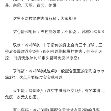
暴、寒霜、天羽、百步、陷阱
这里不对技能伤害做解释，大家都懂
穿心箭和射日：没控制效果，不多说， 射程25冷却8
双暴：冷却8秒。中了后你的身上会有三个白球，三
秒后会爆炸浮空2秒（疾闪可以删掉爆炸伤害，但不会闪
控， 隐身无敌冰封和铜头都可免疫掉浮空）
寒霜箭：冷却8秒减速4秒一般配合宝宝的裂海凝冰冰
冻3秒，这点只要躲过宝宝就可以
天羽箭：冷却8秒（浮空中继续浮空1秒，有的带御元
免疫一次元力伤害）
百步穿杨：冷却30秒 要配合天赋才有晕2秒的几率一