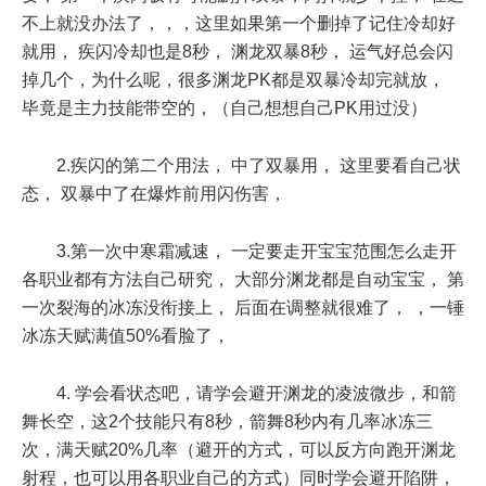
不上就没办法了，，，这里如果第一个删掉了记住冷却好
就用， 疾闪冷却也是8秒， 渊龙双暴8秒， 运气好总会闪
掉几个，为什么呢，很多渊龙PK都是双暴冷却完就放，
毕竟是主力技能带空的，（自己想想自己PK用过没）
2.疾闪的第二个用法， 中了双暴用， 这里要看自己状
态， 双暴中了在爆炸前用闪伤害，
3.第一次中寒霜减速， 一定要走开宝宝范围怎么走开
各职业都有方法自己研究， 大部分渊龙都是自动宝宝， 第
一次裂海的冰冻没衔接上， 后面在调整就很难了， ，一锤
冰冻天赋满值50%看脸了，
4. 学会看状态吧，请学会避开渊龙的凌波微步，和箭
舞长空，这2个技能只有8秒，箭舞8秒内有几率冰冻三
次，满天赋20%几率（避开的方式，可以反方向跑开渊龙
射程，也可以用各职业自己的方式）同时学会避开陷阱，