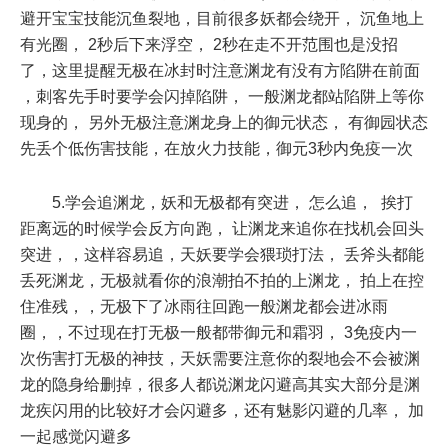
避开宝宝技能沉鱼裂地，目前很多妖都会绕开， 沉鱼地上
有光圈， 2秒后下来浮空， 2秒在走不开范围也是没招
了，这里提醒无极在冰封时注意渊龙有没有方陷阱在前面
，刺客先手时要学会闪掉陷阱， 一般渊龙都站陷阱上等你
现身的， 另外无极注意渊龙身上的御元状态， 有御园状态
先丢个低伤害技能，在放火力技能，御元3秒内免疫一次
5.学会追渊龙，妖和无极都有突进， 怎么追， 挨打
距离远的时候学会反方向跑， 让渊龙来追你在找机会回头
突进，，这样容易追，天妖要学会猥琐打法， 丢斧头都能
丢死渊龙，无极就看你的浪潮拍不拍的上渊龙， 拍上在控
住准残，，无极下了冰雨往回跑一般渊龙都会进冰雨
圈，，不过现在打无极一般都带御元和霜羽， 3免疫内一
次伤害打无极的神技，天妖需要注意你的裂地会不会被渊
龙的隐身给删掉，很多人都说渊龙闪避高其实大部分是渊
龙疾闪用的比较好才会闪避多，还有魅影闪避的几率， 加
一起感觉闪避多