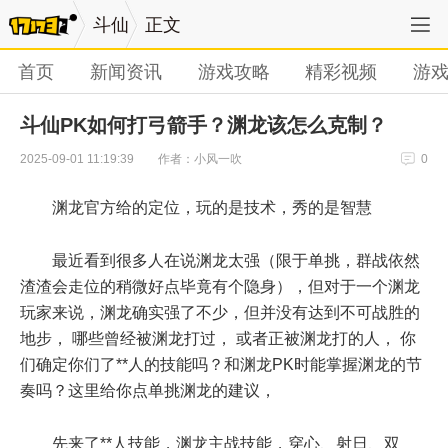
斗仙
正文
首页
新闻资讯
游戏攻略
精彩视频
游
斗仙PK如何打弓箭手？渊龙该怎么克制？
作者：小风一吹
2025-09-01 11:19:39
0
渊龙官方给的定位，玩的是技术，秀的是智慧
最近看到很多人在说渊龙太强（限于单挑，群战依然
渣渣会走位的稍微好点毕竟有个隐身），但对于一个渊龙
玩家来说，渊龙确实强了不少，但并没有达到不可战胜的
地步， 哪些曾经被渊龙打过， 或者正被渊龙打的人， 你
们确定你们了**人的技能吗？和渊龙PK时能掌握渊龙的节
奏吗？这里给你点单挑渊龙的建议，
先来了**人技能，渊龙主战技能，穿心、射日、双