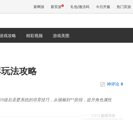
新网游
新页游
礼包/激活码
今日开服
热门页游
游戏攻略
精彩视频
游戏美图
魔兽
天堂
婴玩法攻略
王权与
神评论
0
59级后圣婴系统的培育技巧，从襁褓到**阶段，提升角色属性
17173 新闻导语