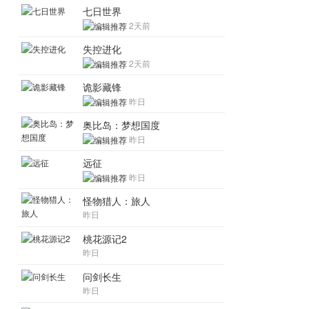
七日世界
2天前
失控进化
2天前
诡影藏锋
昨日
奥比岛：梦想国度
昨日
远征
昨日
怪物猎人：旅人
昨日
桃花源记2
昨日
问剑长生
昨日