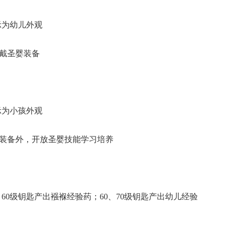
示为幼儿外观
穿戴圣婴装备
示为小孩外观
婴装备外，开放圣婴技能学习培养
、60级钥匙产出襁褓经验药；60、70级钥匙产出幼儿经验