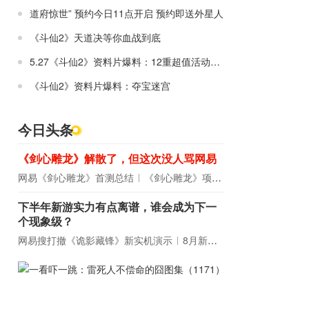
道府惊世” 预约今日11点开启 预约即送外星人
《斗仙2》天道决等你血战到底
5.27《斗仙2》资料片爆料：12重超值活动曝光
《斗仙2》资料片爆料：夺宝迷宫
今日头条
《剑心雕龙》解散了，但这次没人骂网易
网易《剑心雕龙》首测总结
《剑心雕龙》项目宣布解散
下半年新游实力有点离谱，谁会成为下一
个现象级？
网易搜打撤《诡影藏锋》新实机演示
8月新游前瞻：《诡秘之主》领衔