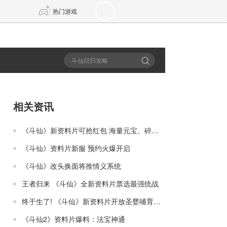
热门游戏
DNF
传奇4
剑网3旗舰版
新天龙八部
相关资讯
自由
诛仙世界
仙剑世界
《斗仙》新资料片可抢红包 海量元宝、碎晶拿到手软
《斗仙》资料片新服 预约火爆开启
《斗仙》改头换面将推情义系统
王者归来 《斗仙》全新资料片票选最强统战
终于生了! 《斗仙》新资料片开放圣婴哺育系统
《斗仙2》资料片爆料：法宝神通