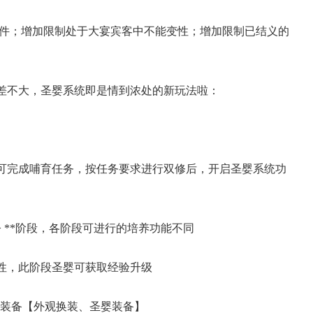
条件；增加限制处于大宴宾客中不能变性；增加限制已结义的
差不大，圣婴系统即是情到浓处的新玩法啦：
17周年庆典 争霸赛大区火
，可完成哺育任务，按任务要求进行双修后，开启圣婴系统功
爆开启
-> **阶段，各阶段可进行的培养功能不同
性，此阶段圣婴可获取经验升级
圣婴装备【外观换装、圣婴装备】