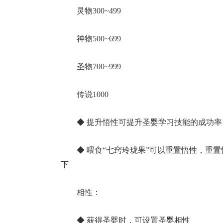
灵物300~499
神物500~699
圣物700~999
传说1000
◆ 提升悟性可提升圣婴学习技能的成功率
◆ 喂食“七窍玲珑果”可以重置悟性，重
下
相性：
◆ 获得圣婴时，可设置圣婴相性