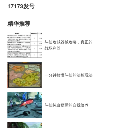
17173发号
精华推荐
斗仙攻城器械攻略，真正的
战场利器
一分钟搞懂斗仙的法相玩法
斗仙纯白嫖党的自我修养