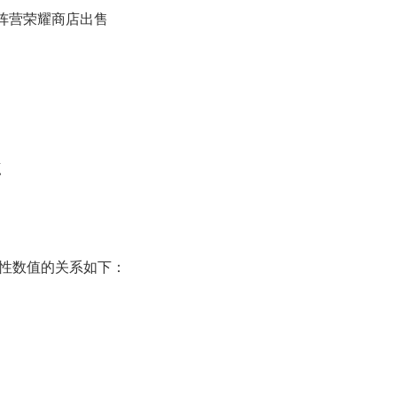
阵营荣耀商店出售
点
悟性数值的关系如下：