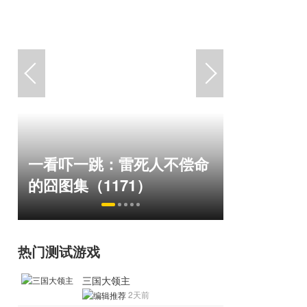
绅士日报
一看吓一跳：雷死人不偿命
拉爆了！
的囧图集（1171）
play
热门测试游戏
三国大领主
2天前