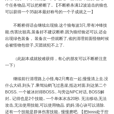
个任务物品.可以把桥断了.. 【不断桥杀满12波追击的狼也
可以获得一个35副本最好称号的一个子成就之一】
不断桥得话会继续出现狼.这个狼每波3只,带有冲锋技
能.伤害比较高,装备好不建议断桥.因为狼经验还可以.还会
出现绿色装备， 装备次一些就断了,省的清理前面怪物时候
会被怪物包饺子,灭团就犯不上了.
（此副本成就较难获得，有心的朋友可以不断桥注意
一下）
继续前行清理路上小怪,每2只鹰在一起,慢慢清上去.没
什么大碍,到头了.乘驾仙鹤飞过悬崖,抵达对面.到达第二个
BOSS. 一个被冰封得BOSS.. 与旁边NPC对话, BOSS解
封.. 记得也是2个技能.. 一个单体冰冻20秒. 无法移动,无法
攻击,无法使用技能,可以使用物品. 奶妈 清心诀可以清除.
还有一个技能是群体伤害技能.. 慢慢磨吧. 【把boss处于控