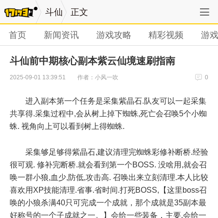
斗仙
正文
首页
新闻资讯
游戏攻略
精彩视频
游
斗仙前中期核心副本紫云仙境速刷指南
作者：小风一吹
2025-09-01 13:39:51
0
进入副本第一个任务是采集紫晶石.队友可以一起采集
共享得.采集过程中,会从树上掉下蜘蛛,死亡会召唤5个小蜘
蛛. 视角向上可以看到树上得蜘蛛.
采集够足够得紫晶石,建议清理完蜘蛛彩修补断桥.经验
很可观. 修补完断桥.就会看到第一个BOSS. 没啥用,就会召
唤一群小狼,血少,防低,攻击高. 召唤出来立刻清理.本人比较
喜欢用XP技能清理.省事.省时间.打死BOSS,【这里boss召
唤的小狼杀满40只可完成一个成就，那个成就是35副本最
好称号的一个子成就之一。】会给一些装备，主要.会给一