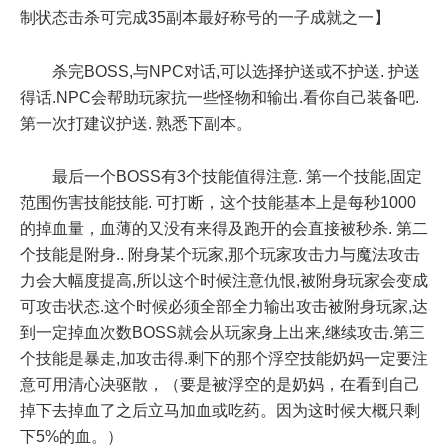
制状态击杀可完成35副本最好称号的一子成就之一】
杀完BOSS,与NPC对话,可以选择护送或不护送. 护送
得话.NPC会帮助玩家抗一些怪物和输出.看你自己装备吧.
第一次打建议护送. 熟悉下副本。
最后一个BOSS有3个技能值得注意. 第一个技能,固定
范围伤害技能技能. 可打断，这个技能基本上是每秒1000
的掉血量，血薄的又没有来得及跑开的会直接被秒杀. 第二
个技能是附身.. 附身某个玩家,那个玩家攻击力与魔法攻击
力会大幅度提高,所以这个时候注意仇恨,被附身玩家会变成
可攻击状态.这个时候必须全部全力输出攻击被附身玩家,达
到一定掉血次数BOSS就会从玩家身上出来,继续攻击.第三
个技能是暴走,加攻击得.剩下的那个浮空技能奶妈一定要注
意可用清心决驱散，（要是被浮空的是奶妈，在看到自己
掉下去掉血了之后立马加血或吃药。因为这时候大概只剩
下5%的血。）