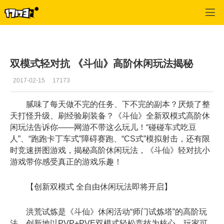
斗仙
>
综合经验
>
正文
双模式轻对抗 《斗仙》高阶休闲玩法揭秘
2017-02-15
17173
腻味了每天做不完的任务、下不完的副本？厌烦了整
天打怪升级、刷经验刷装备？《斗仙》全新双模式高阶休
闲玩法告诉你——网游不带这么玩儿！“碰碰车式吃豆
人”、“跑跑卡丁车式”障碍赛跑、“CS式”模拟射击，还有限
时竞速拼图游戏，揭秘高阶休闲玩法，《斗仙》轻对抗小
游戏带你感受真正的游戏乐趣！
【创新双模式 全自由休闲玩法即将开启】
洪荒试炼是《斗仙》休闲活动“师门试炼塔”的高阶玩
法，创新地以PVP+PVE双模式轻松竞技为核心，玩家可