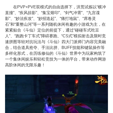
在PVP+PVE双模式的自由选择下，洪荒试炼以“横冲
直撞”、“疾风掠影”、“集宝熔印”、“剑气冲霄”、“九宫谍
影”、“妙法疾攻”、“妙招迭起”、“痛打地鼠”、“席卷灵
石”和“重整山河”等一系列随机休闲有趣的小游戏为主，在
紧紧贴合《斗仙》定位的前提下，通过“碰碰车式吃豆
人”、“跑跑卡丁车式”障碍赛跑、“CS式”模拟射击及限时竞
速拼图等轻对抗玩法与《斗仙》四大门派师门内容完美融
合，结合道具抢夺、手法比拼、BUFF技能和键鼠操作等
多样化形式，在历练修仙的《斗仙》世界中为玩家构筑了
一个集休闲娱乐和轻松竞技为一体的平台，带来动作网游
高阶休闲的无限乐趣！