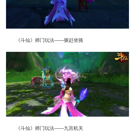
《斗仙》师门玩法——驱赶坐骑
《斗仙》师门玩法——九宫机关